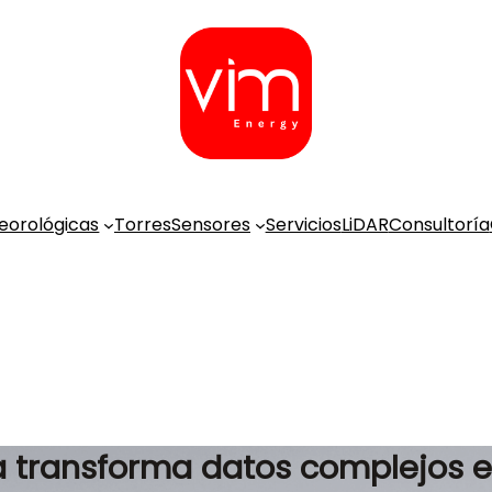
eorológicas
Torres
Sensores
Servicios
LiDAR
Consultoría
a transforma datos complejos e