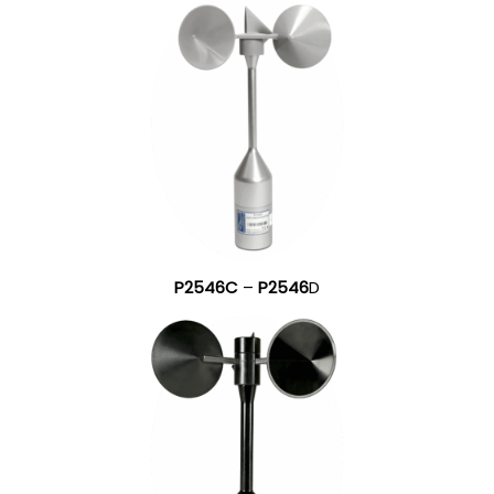
P2546C
–
P2546
D