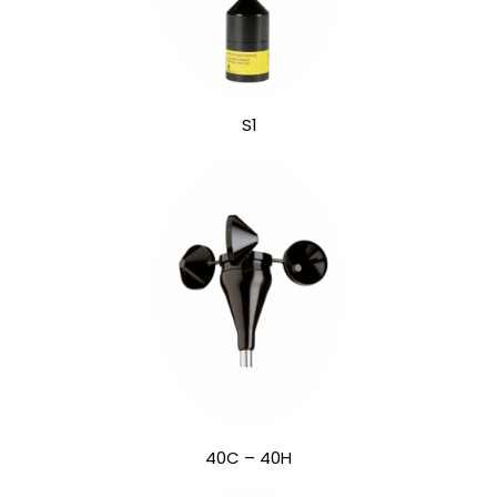
S1
40C – 40H