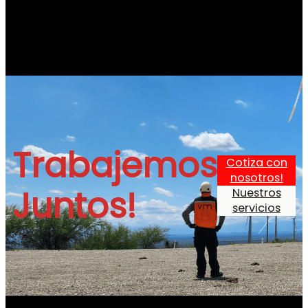
Instagram
LinkedIn
Trabajemos
Cotiza con
nosotros!
Juntos!
Nuestros
servicios