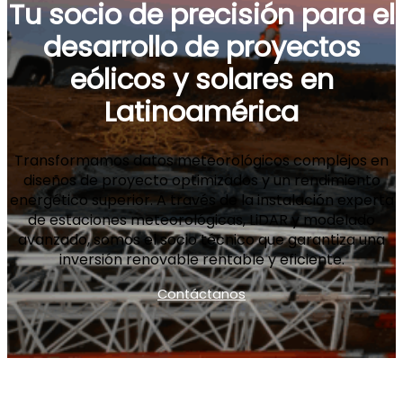
Tu socio de precisión para el
desarrollo de proyectos
eólicos y solares en
Latinoamérica
Transformamos datos meteorológicos complejos en
diseños de proyecto optimizados y un rendimiento
energético superior. A través de la instalación experta
de estaciones meteorológicas, LiDAR y modelado
avanzado, somos el socio técnico que garantiza una
inversión renovable rentable y eficiente.
Contáctanos