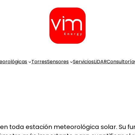
eorológicas
Torres
Sensores
Servicios
LiDAR
Consultoría
en toda estación meteorológica solar. Su fun